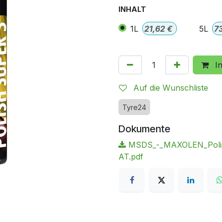
INHALT
1L
21,62
€
5L
7
In
Auf die Wunschliste
Tyre24
Dokumente
MSDS_-_MAXOLEN_Polis
AT.pdf