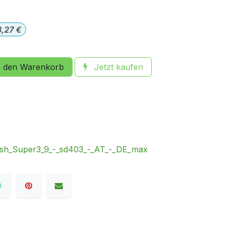
3,27
€
 den Warenkorb
Jetzt kaufen
h_Super3_9_-_sd403_-_AT_-_DE_max