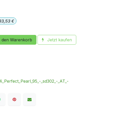
33,53
€
 den Warenkorb
Jetzt kaufen
rfect_Pearl_95_-_sd302_-_AT_-