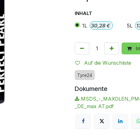
INHALT
1L
30,28
€
5L
1
In
Auf die Wunschliste
Tyre24
Dokumente
MSDS_-_MAXOLEN_PM4_Pe
_DE_max AT.pdf