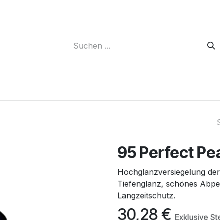
Unternehmen
95 Perfect Pea
Hochglanzversiegelung der
Tiefenglanz, schönes Abper
Langzeitschutz.
30,28
€
Exklusive S