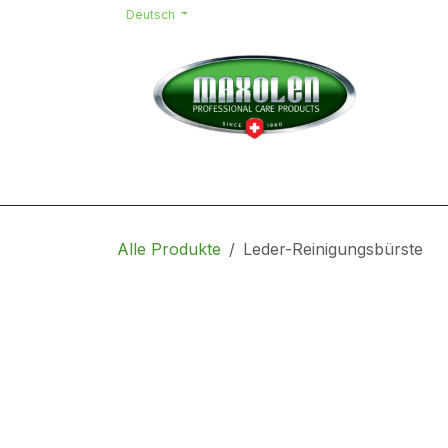
Zum Inhalt springen
Deutsch
Home
Shop
Kontakt
Team
Alle Produkte
Leder-Reinigungsbürste