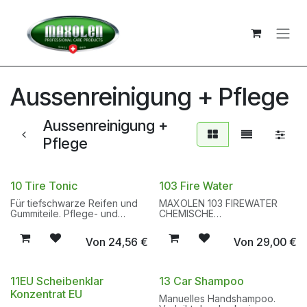
Zum Inhalt springen
Aussenreinigung + Pflege
Aussenreinigung +
Pflege
10 Tire Tonic
103 Fire Water
Für tiefschwarze Reifen und
MAXOLEN 103 FIREWATER
Gummiteile. Pflege- und
CHEMISCHE
Schutzemulsion für die
DEKONTAMINIERUNG
Schellaufbereitung. Stark
VORREINIGER
Von
24,56
€
Von
29,00
€
wasserabweisend (OHNE
Silikon). Das Produkt ist für
den unbedenklichen Einsatz
im Showroom bzw. Gallerie
11EU Scheibenklar
13 Car Shampoo
formuliert und hinterlässt bei
Konzentrat EU
Kontamination mit dem Boden
Manuelles Handshampoo.
keine Flecken.