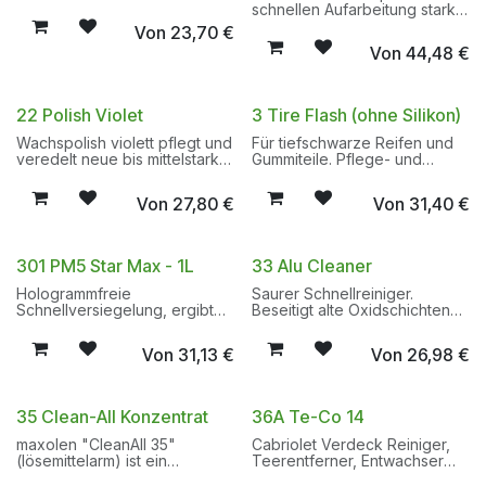
Spezialreiniger mit
schnellen Aufarbeitung stark
Wohlfühlduft. Professionelle
verwitterter Lacke, zur
Von
23,70
€
Reinigung von Glas- und
Beseitigung von tiefen
Von
44,48
€
Fahrzeugscheiben aller Art
Kratzern und zur effektiven
sowie besonders geeignet
Entfernung von Lackiernebeln
zum Reinigen von TFT-,
und Anschliffen bis 1.500er
Plasma- und LCD-
Körnung.
22 Polish Violet
3 Tire Flash (ohne Silikon)
Oberflächen, allen gängigen
Kunststoffen und
Wachspolish violett pflegt und
Für tiefschwarze Reifen und
Touchscreens. Entfernt
veredelt neue bis mittelstark
Gummiteile. Pflege- und
schonend, gründlich und
verwitterte Hochglanzlacke.
Schutzemulsion mit
schlierenfrei hartnäckige
Wachspolish violett erzeugt
Langzeitwirkung. Stark
Verschmutzungen. Keine
Von
27,80
€
Von
31,40
€
maschinell und manuell ein
wasserabweisend (OHNE
Spannungsrissbildung bei der
optimales, streifenfreies
Silikon).
Anwendung. Easy-to-clean-
Hochglanzfinish.
Effekt und antistatischer
301 PM5 Star Max - 1L
33 Alu Cleaner
Wirkung.
Gebrauchsanweisung:
Hologrammfreie
Saurer Schnellreiniger.
Grünklar pur aufsprühen und
Schnellversiegelung, ergibt
Beseitigt alte Oxidschichten
anschliessend mit Lappen
einen perfekten Tiefenglanz.
und erneuert verwitterte
oder Handpapier gründlich
Auf allen Lacken und
Aluminiumoberflächen. Bringt
nachreiben. VOC-
Von
31,13
€
Von
26,98
€
lackierten Kunststoffen
neuen Glanz.
Lenkungsabgabefrei.
anwendbar. Silikonfrei.
35 Clean-All Konzentrat
36A Te-Co 14
maxolen "CleanAll 35"
Cabriolet Verdeck Reiniger,
(lösemittelarm) ist ein
Teerentferner, Entwachser
hochkonzentrierter,
und Copolymer-Entferner.