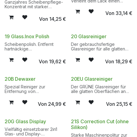
Verleiht dem Lack einen
Ganzjahres Scheibenpflege-
schönen Glanz. Grosse
Konzentrat mit starker
Reinigungskraft.
Reinigungsaktivität
Von
33,14
€
Wachsschonend.
insbesondere bei hohen
Von
14,25
€
Minustemperaturen
(Frostschutz).
19 Glass.Inox Polish
20 Glasreiniger
Scheibenpolish. Entfernt
Der gebrauchsfertige
hartnäckige
Glasreiniger für alle glatten
Insektenrückstände. Entfernt
Oberflächen an Fahrzeugen,
Farbnebel und
Gebäuden etc. Entfernt
Von
19,62
€
Von
18,29
€
Silikonrückstände auf der
mühelos hartnäckige
Glasoberfläche. Ohne Silikon.
Verschmutzungen aus Öl, Fett,
Insekten und Ähnliches.
20B Dewaxer
20EU Glasreiniger
Spezial Reiniger zur
Der GRÜNE Glasreiniger für
Entfernung von
alle glatten Oberflächen an
Paraffinkonservierungen und
Fahrzeugen, Gebäuden etc.
lösemittellöslichen
Entfernt mühelos hartnäckige
Von
24,99
€
Von
25,15
€
Verschmutzungen aus Ölen,
Verschmutzungen.
Fetten etc.
20G Glass Display
21S Correction Cut (ohne
Silikon)
Vielfältig einsetzbarer 2in1
Glas- und Display-
Starke Maschinenpolitur zur