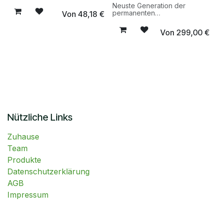
Neuste Generation der
permanenten
Von
48,18
€
Lackversiegelung: Langzeit-
TIEFENGLANZ und Super-
Von
299,00
€
BEADING auf Basis innovativer
GRAPHENE.NANO.KERAMIK.FORM
MAXOLEN 88 GRAPHENE
SHIELDWALL wurde als
Hochleistungsprodukt
entwickelt, um eine
überlegene und längere
Beständigkeit, einen Super-
Tiefenglanz, ultra-
hydrophobe Eigenschaften
(Abperlen), und einen hohen
Selbstreinigungseffekt zu
Nützliche Links
gewährleisten.
Zuhause
Team
Produkte
Datenschutzerklärung
AGB
Impressum