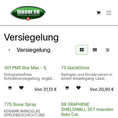
Zum Inhalt springen
Versiegelung
Versiegelung
301 PM5 Star Max - 1L
75 QuickGloss
Hologrammfreie
Reinigen und Konservieren in
Schnellversiegelung, ergibt
einem Arbeitsgang. Lässt
einen perfekten Tiefenglanz.
kleine Kratzer sofort
Auf allen Lacken und
verschwinden. Perfekter
Von
31,13
€
Von
20,90
€
lackierten Kunststoffen
Tiefenglanz.
anwendbar. Silikonfrei.
77S Sioux Spray
88 GRAPHENE
SHIELDWALL SET maxolen
KERAMIK.NANO.GLAS
Auto Car
SPRÜHBESCHICHTUNG